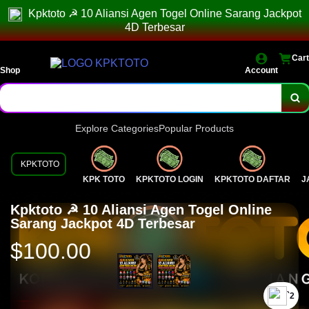
Kpktoto ☭ 10 Aliansi Agen Togel Online Sarang Jackpot
4D Terbesar
Cart
Shop
Account
Explore Categories
Popular Products
KPKTOTO
KPK TOTO
KPKTOTO LOGIN
KPKTOTO DAFTAR
J
Kpktoto ☭ 10 Aliansi Agen Togel Online
Sarang Jackpot 4D Terbesar
$100.00
`2