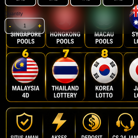
Quantity
-
+