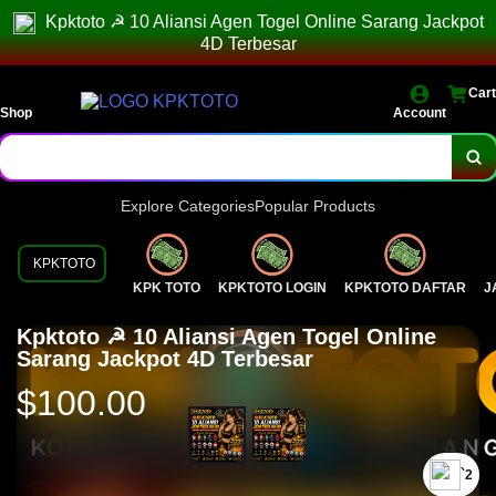
Kpktoto ☭ 10 Aliansi Agen Togel Online Sarang Jackpot
4D Terbesar
Cart
Shop
Account
Explore Categories
Popular Products
KPKTOTO
KPK TOTO
KPKTOTO LOGIN
KPKTOTO DAFTAR
J
Kpktoto ☭ 10 Aliansi Agen Togel Online
Sarang Jackpot 4D Terbesar
$100.00
`2