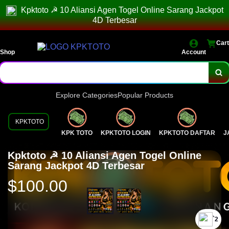
Kpktoto ☭ 10 Aliansi Agen Togel Online Sarang Jackpot
4D Terbesar
Cart
Shop
Account
Explore Categories
Popular Products
KPKTOTO
KPK TOTO
KPKTOTO LOGIN
KPKTOTO DAFTAR
J
Kpktoto ☭ 10 Aliansi Agen Togel Online
Sarang Jackpot 4D Terbesar
$100.00
`2