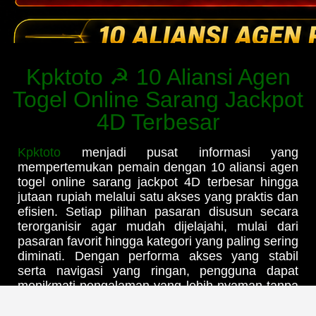
Kpktoto ☭ 10 Aliansi Agen
Togel Online Sarang Jackpot
4D Terbesar
Kpktoto
menjadi pusat informasi yang
mempertemukan pemain dengan 10 aliansi agen
togel online sarang jackpot 4D terbesar hingga
jutaan rupiah melalui satu akses yang praktis dan
efisien. Setiap pilihan pasaran disusun secara
terorganisir agar mudah dijelajahi, mulai dari
pasaran favorit hingga kategori yang paling sering
diminati. Dengan performa akses yang stabil
serta navigasi yang ringan, pengguna dapat
menikmati pengalaman yang lebih nyaman tanpa
harus berpindah-pindah situs untuk mencari
informasi yang dibutuhkan.