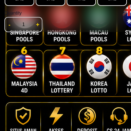
Quantity
-
+