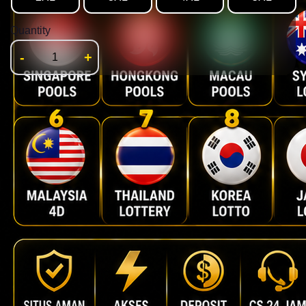
Quantity
-
+