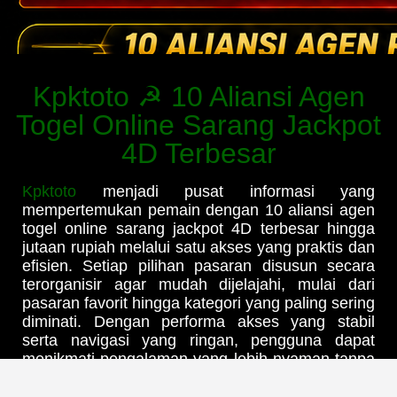
Kpktoto ☭ 10 Aliansi Agen
Togel Online Sarang Jackpot
4D Terbesar
Kpktoto
menjadi pusat informasi yang
mempertemukan pemain dengan 10 aliansi agen
togel online sarang jackpot 4D terbesar hingga
jutaan rupiah melalui satu akses yang praktis dan
efisien. Setiap pilihan pasaran disusun secara
terorganisir agar mudah dijelajahi, mulai dari
pasaran favorit hingga kategori yang paling sering
diminati. Dengan performa akses yang stabil
serta navigasi yang ringan, pengguna dapat
menikmati pengalaman yang lebih nyaman tanpa
harus berpindah-pindah situs untuk mencari
informasi yang dibutuhkan.