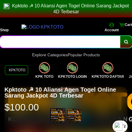
Kpktoto ☭ 10 Aliansi Agen Togel Online Sarang Jackpot
4D Terbesar
Cart
Shop
Account
Explore Categories
Popular Products
KPKTOTO
KPK TOTO
KPKTOTO LOGIN
KPKTOTO DAFTAR
J
Kpktoto ☭ 10 Aliansi Agen Togel Online
Sarang Jackpot 4D Terbesar
$100.00
`2