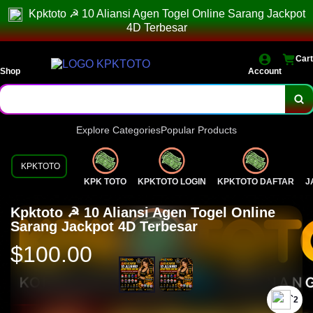
Kpktoto ☭ 10 Aliansi Agen Togel Online Sarang Jackpot
4D Terbesar
Cart
Shop
Account
Explore Categories
Popular Products
KPKTOTO
KPK TOTO
KPKTOTO LOGIN
KPKTOTO DAFTAR
J
Kpktoto ☭ 10 Aliansi Agen Togel Online
Sarang Jackpot 4D Terbesar
$100.00
`2