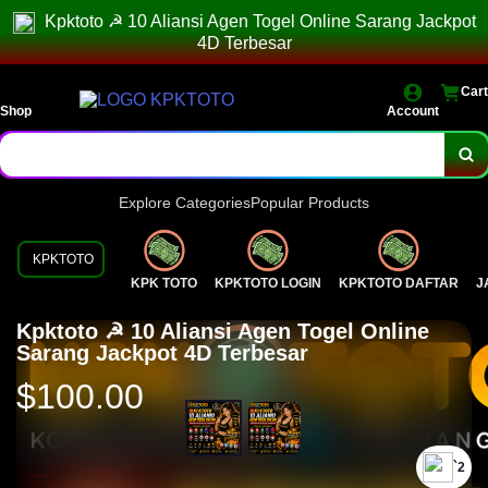
Kpktoto ☭ 10 Aliansi Agen Togel Online Sarang Jackpot
4D Terbesar
Cart
Shop
Account
Explore Categories
Popular Products
KPKTOTO
KPK TOTO
KPKTOTO LOGIN
KPKTOTO DAFTAR
J
Kpktoto ☭ 10 Aliansi Agen Togel Online
Sarang Jackpot 4D Terbesar
$100.00
`2