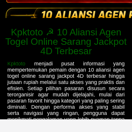
Kpktoto ☭ 10 Aliansi Agen
Togel Online Sarang Jackpot
4D Terbesar
Kpktoto
menjadi pusat informasi yang
mempertemukan pemain dengan 10 aliansi agen
togel online sarang jackpot 4D terbesar hingga
jutaan rupiah melalui satu akses yang praktis dan
efisien. Setiap pilihan pasaran disusun secara
terorganisir agar mudah dijelajahi, mulai dari
pasaran favorit hingga kategori yang paling sering
diminati. Dengan performa akses yang stabil
serta navigasi yang ringan, pengguna dapat
menikmati pengalaman yang lebih nyaman tanpa
harus berpindah-pindah situs untuk mencari
informasi yang dibutuhkan.