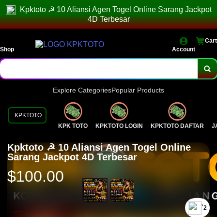
Kpktoto ☭ 10 Aliansi Agen Togel Online Sarang Jackpot
4D Terbesar
Cart
Shop
Account
Explore Categories
Popular Products
KPKTOTO
KPK TOTO
KPKTOTO LOGIN
KPKTOTO DAFTAR
J
Kpktoto ☭ 10 Aliansi Agen Togel Online
Sarang Jackpot 4D Terbesar
$100.00
`2