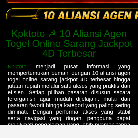
Kpktoto ☭ 10 Aliansi Agen
Togel Online Sarang Jackpot
4D Terbesar
Kpktoto
menjadi pusat informasi yang
mempertemukan pemain dengan 10 aliansi agen
togel online sarang jackpot 4D terbesar hingga
jutaan rupiah melalui satu akses yang praktis dan
efisien. Setiap pilihan pasaran disusun secara
terorganisir agar mudah dijelajahi, mulai dari
pasaran favorit hingga kategori yang paling sering
diminati. Dengan performa akses yang stabil
serta navigasi yang ringan, pengguna dapat
menikmati pengalaman yang lebih nyaman tanpa
harus berpindah-pindah situs untuk mencari
informasi yang dibutuhkan.