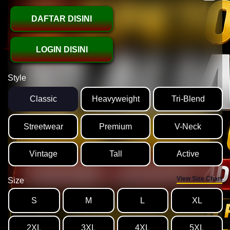
DAFTAR DISINI
LOGIN DISINI
Style
Classic
Heavyweight
Tri-Blend
Streetwear
Premium
V-Neck
Vintage
Tall
Active
View Size Chart
Size
S
M
L
XL
2XL
3XL
4XL
5XL