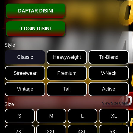
DAFTAR DISINI
LOGIN DISINI
Style
Classic
Heavyweight
Tri-Blend
Streetwear
Premium
V-Neck
Vintage
Tall
Active
View Size Chart
Size
S
M
L
XL
2XL
3XL
4XL
5XL