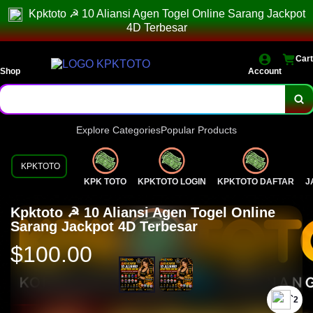
Kpktoto ☭ 10 Aliansi Agen Togel Online Sarang Jackpot
4D Terbesar
Cart
Shop
Account
Explore Categories
Popular Products
KPKTOTO
KPK TOTO
KPKTOTO LOGIN
KPKTOTO DAFTAR
J
Kpktoto ☭ 10 Aliansi Agen Togel Online
Sarang Jackpot 4D Terbesar
$100.00
`2