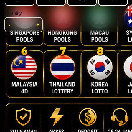
Quantity
-
+