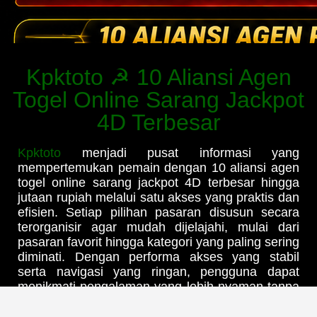
Kpktoto ☭ 10 Aliansi Agen
Togel Online Sarang Jackpot
4D Terbesar
Kpktoto
menjadi pusat informasi yang
mempertemukan pemain dengan 10 aliansi agen
togel online sarang jackpot 4D terbesar hingga
jutaan rupiah melalui satu akses yang praktis dan
efisien. Setiap pilihan pasaran disusun secara
terorganisir agar mudah dijelajahi, mulai dari
pasaran favorit hingga kategori yang paling sering
diminati. Dengan performa akses yang stabil
serta navigasi yang ringan, pengguna dapat
menikmati pengalaman yang lebih nyaman tanpa
harus berpindah-pindah situs untuk mencari
informasi yang dibutuhkan.