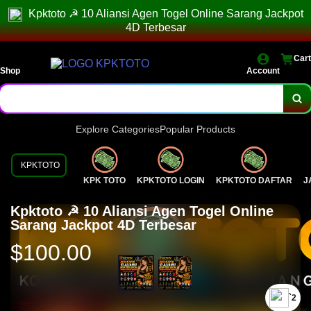
Kpktoto ☭ 10 Aliansi Agen Togel Online Sarang Jackpot
4D Terbesar
Cart
Shop
Account
Explore Categories
Popular Products
KPKTOTO
KPK TOTO
KPKTOTO LOGIN
KPKTOTO DAFTAR
J
Kpktoto ☭ 10 Aliansi Agen Togel Online
Sarang Jackpot 4D Terbesar
$100.00
`2