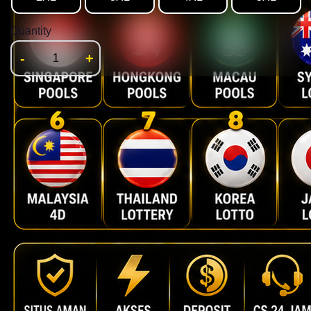
Quantity
-
+