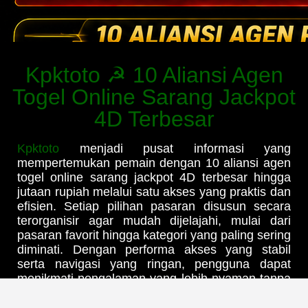
Kpktoto ☭ 10 Aliansi Agen
Togel Online Sarang Jackpot
4D Terbesar
Kpktoto
menjadi pusat informasi yang
mempertemukan pemain dengan 10 aliansi agen
togel online sarang jackpot 4D terbesar hingga
jutaan rupiah melalui satu akses yang praktis dan
efisien. Setiap pilihan pasaran disusun secara
terorganisir agar mudah dijelajahi, mulai dari
pasaran favorit hingga kategori yang paling sering
diminati. Dengan performa akses yang stabil
serta navigasi yang ringan, pengguna dapat
menikmati pengalaman yang lebih nyaman tanpa
harus berpindah-pindah situs untuk mencari
informasi yang dibutuhkan.