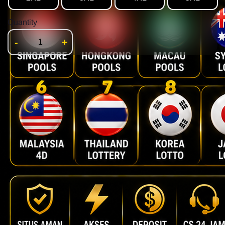
Quantity
-
+