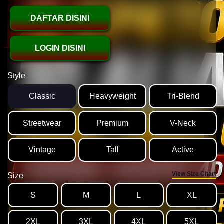
DAFTAR DISINI
LOGIN DISINI
Style
Classic
Heavyweight
Tri-Blend
Streetwear
Premium
V-Neck
Vintage
Tall
Active
View Size Chart
Size
S
M
L
XL
2XL
3XL
4XL
5XL