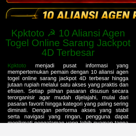
Kpktoto ☭ 10 Aliansi Agen
Togel Online Sarang Jackpot
4D Terbesar
Kpktoto
menjadi pusat informasi yang
mempertemukan pemain dengan 10 aliansi agen
togel online sarang jackpot 4D terbesar hingga
jutaan rupiah melalui satu akses yang praktis dan
efisien. Setiap pilihan pasaran disusun secara
terorganisir agar mudah dijelajahi, mulai dari
pasaran favorit hingga kategori yang paling sering
diminati. Dengan performa akses yang stabil
serta navigasi yang ringan, pengguna dapat
menikmati pengalaman yang lebih nyaman tanpa
harus berpindah-pindah situs untuk mencari
informasi yang dibutuhkan.