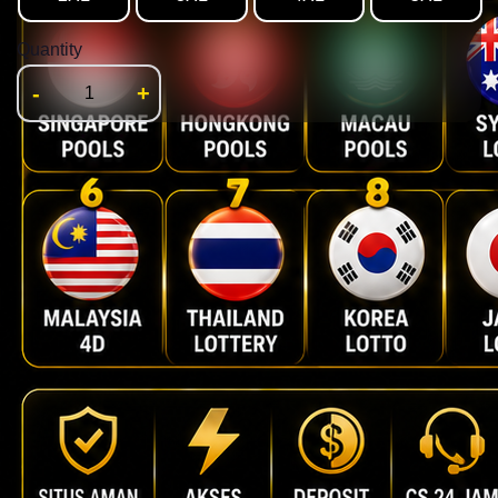
Quantity
-
+