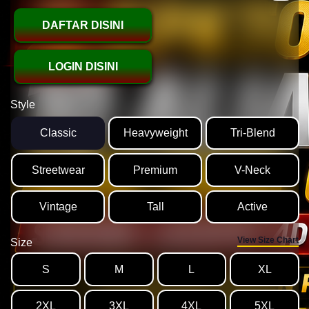
DAFTAR DISINI
LOGIN DISINI
Style
Classic
Heavyweight
Tri-Blend
Streetwear
Premium
V-Neck
Vintage
Tall
Active
View Size Chart
Size
S
M
L
XL
2XL
3XL
4XL
5XL