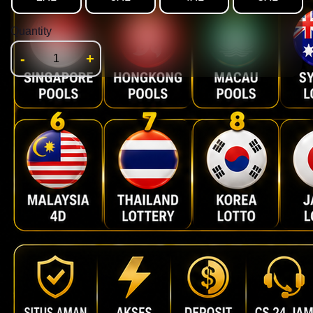
Quantity
-
+