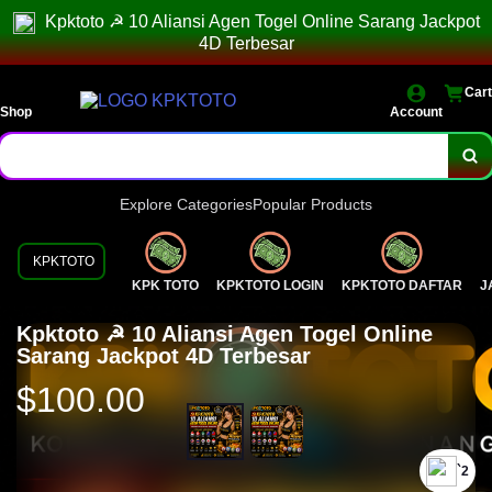
Kpktoto ☭ 10 Aliansi Agen Togel Online Sarang Jackpot
4D Terbesar
Cart
Shop
Account
Explore Categories
Popular Products
KPKTOTO
KPK TOTO
KPKTOTO LOGIN
KPKTOTO DAFTAR
J
Kpktoto ☭ 10 Aliansi Agen Togel Online
Sarang Jackpot 4D Terbesar
$100.00
`2