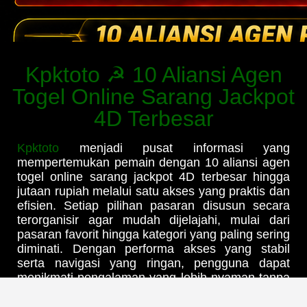
Kpktoto ☭ 10 Aliansi Agen
Togel Online Sarang Jackpot
4D Terbesar
Kpktoto
menjadi pusat informasi yang
mempertemukan pemain dengan 10 aliansi agen
togel online sarang jackpot 4D terbesar hingga
jutaan rupiah melalui satu akses yang praktis dan
efisien. Setiap pilihan pasaran disusun secara
terorganisir agar mudah dijelajahi, mulai dari
pasaran favorit hingga kategori yang paling sering
diminati. Dengan performa akses yang stabil
serta navigasi yang ringan, pengguna dapat
menikmati pengalaman yang lebih nyaman tanpa
harus berpindah-pindah situs untuk mencari
informasi yang dibutuhkan.