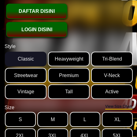
DAFTAR DISINI
LOGIN DISINI
Style
Classic
Heavyweight
Tri-Blend
Streetwear
Premium
V-Neck
Vintage
Tall
Active
View Size Chart
Size
S
M
L
XL
2XL
3XL
4XL
5XL