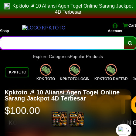
Kpktoto ☭ 10 Aliansi Agen Togel Online Sarang Jackpot
4D Terbesar
Cart
Shop
Account
Explore Categories
Popular Products
KPKTOTO
KPK TOTO
KPKTOTO LOGIN
KPKTOTO DAFTAR
J
Kpktoto ☭ 10 Aliansi Agen Togel Online
Sarang Jackpot 4D Terbesar
$100.00
`2