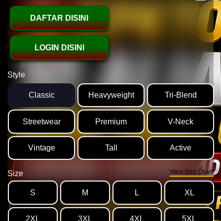
DAFTAR DISINI
LOGIN DISINI
Style
Classic
Heavyweight
Tri-Blend
Streetwear
Premium
V-Neck
Vintage
Tall
Active
View Size Chart
Size
S
M
L
XL
2XL
3XL
4XL
5XL