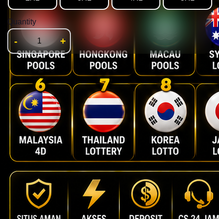
Quantity
-
+