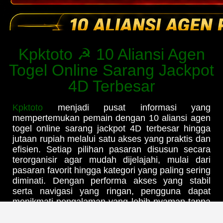
Kpktoto ☭ 10 Aliansi Agen
Togel Online Sarang Jackpot
4D Terbesar
Kpktoto
menjadi pusat informasi yang
mempertemukan pemain dengan 10 aliansi agen
togel online sarang jackpot 4D terbesar hingga
jutaan rupiah melalui satu akses yang praktis dan
efisien. Setiap pilihan pasaran disusun secara
terorganisir agar mudah dijelajahi, mulai dari
pasaran favorit hingga kategori yang paling sering
diminati. Dengan performa akses yang stabil
serta navigasi yang ringan, pengguna dapat
menikmati pengalaman yang lebih nyaman tanpa
harus berpindah-pindah situs untuk mencari
informasi yang dibutuhkan.