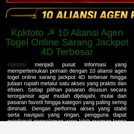
Kpktoto ☭ 10 Aliansi Agen
Togel Online Sarang Jackpot
4D Terbesar
Kpktoto
menjadi pusat informasi yang
mempertemukan pemain dengan 10 aliansi agen
togel online sarang jackpot 4D terbesar hingga
jutaan rupiah melalui satu akses yang praktis dan
efisien. Setiap pilihan pasaran disusun secara
terorganisir agar mudah dijelajahi, mulai dari
pasaran favorit hingga kategori yang paling sering
diminati. Dengan performa akses yang stabil
serta navigasi yang ringan, pengguna dapat
menikmati pengalaman yang lebih nyaman tanpa
harus berpindah-pindah situs untuk mencari
informasi yang dibutuhkan.