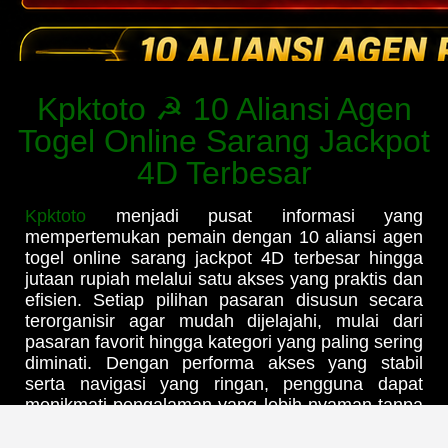
Kpktoto ☭ 10 Aliansi Agen
Togel Online Sarang Jackpot
4D Terbesar
Kpktoto
menjadi pusat informasi yang
mempertemukan pemain dengan 10 aliansi agen
togel online sarang jackpot 4D terbesar hingga
jutaan rupiah melalui satu akses yang praktis dan
efisien. Setiap pilihan pasaran disusun secara
terorganisir agar mudah dijelajahi, mulai dari
pasaran favorit hingga kategori yang paling sering
diminati. Dengan performa akses yang stabil
serta navigasi yang ringan, pengguna dapat
menikmati pengalaman yang lebih nyaman tanpa
harus berpindah-pindah situs untuk mencari
informasi yang dibutuhkan.