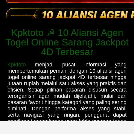
Kpktoto ☭ 10 Aliansi Agen
Togel Online Sarang Jackpot
4D Terbesar
Kpktoto
menjadi pusat informasi yang
mempertemukan pemain dengan 10 aliansi agen
togel online sarang jackpot 4D terbesar hingga
jutaan rupiah melalui satu akses yang praktis dan
efisien. Setiap pilihan pasaran disusun secara
terorganisir agar mudah dijelajahi, mulai dari
pasaran favorit hingga kategori yang paling sering
diminati. Dengan performa akses yang stabil
serta navigasi yang ringan, pengguna dapat
menikmati pengalaman yang lebih nyaman tanpa
harus berpindah-pindah situs untuk mencari
informasi yang dibutuhkan.