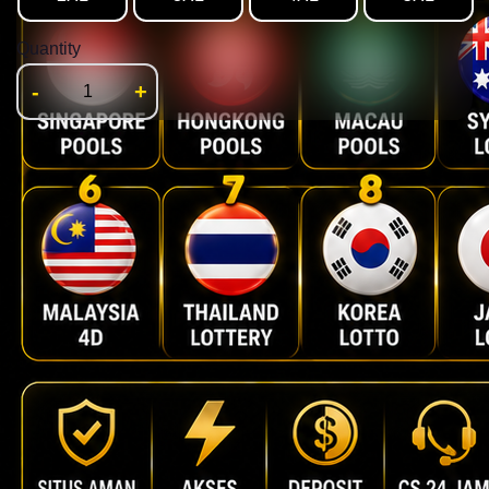
Quantity
-
+