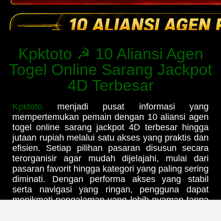
Kpktoto ☭ 10 Aliansi Agen
Togel Online Sarang Jackpot
4D Terbesar
Kpktoto
menjadi pusat informasi yang
mempertemukan pemain dengan 10 aliansi agen
togel online sarang jackpot 4D terbesar hingga
jutaan rupiah melalui satu akses yang praktis dan
efisien. Setiap pilihan pasaran disusun secara
terorganisir agar mudah dijelajahi, mulai dari
pasaran favorit hingga kategori yang paling sering
diminati. Dengan performa akses yang stabil
serta navigasi yang ringan, pengguna dapat
menikmati pengalaman yang lebih nyaman tanpa
harus berpindah-pindah situs untuk mencari
informasi yang dibutuhkan.