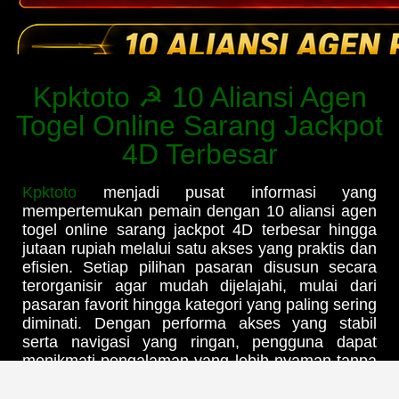
Kpktoto ☭ 10 Aliansi Agen
Togel Online Sarang Jackpot
4D Terbesar
Kpktoto
menjadi pusat informasi yang
mempertemukan pemain dengan 10 aliansi agen
togel online sarang jackpot 4D terbesar hingga
jutaan rupiah melalui satu akses yang praktis dan
efisien. Setiap pilihan pasaran disusun secara
terorganisir agar mudah dijelajahi, mulai dari
pasaran favorit hingga kategori yang paling sering
diminati. Dengan performa akses yang stabil
serta navigasi yang ringan, pengguna dapat
menikmati pengalaman yang lebih nyaman tanpa
harus berpindah-pindah situs untuk mencari
informasi yang dibutuhkan.