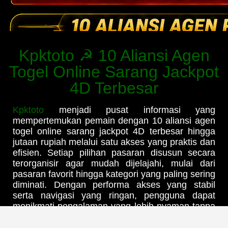
Kpktoto ☭ 10 Aliansi Agen
Togel Online Sarang Jackpot
4D Terbesar
Kpktoto
menjadi pusat informasi yang
mempertemukan pemain dengan 10 aliansi agen
togel online sarang jackpot 4D terbesar hingga
jutaan rupiah melalui satu akses yang praktis dan
efisien. Setiap pilihan pasaran disusun secara
terorganisir agar mudah dijelajahi, mulai dari
pasaran favorit hingga kategori yang paling sering
diminati. Dengan performa akses yang stabil
serta navigasi yang ringan, pengguna dapat
menikmati pengalaman yang lebih nyaman tanpa
harus berpindah-pindah situs untuk mencari
informasi yang dibutuhkan.