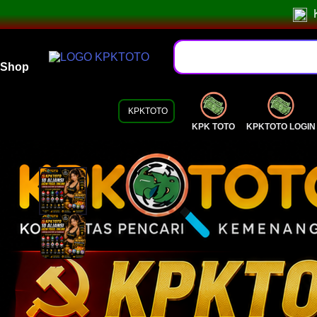
Shop
KPKTOTO
KPK TOTO
KPKTOTO LOGIN