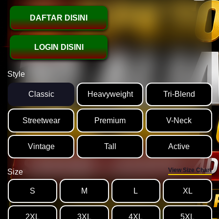
DAFTAR DISINI
LOGIN DISINI
Style
Classic
Heavyweight
Tri-Blend
Streetwear
Premium
V-Neck
Vintage
Tall
Active
View Size Chart
Size
S
M
L
XL
2XL
3XL
4XL
5XL