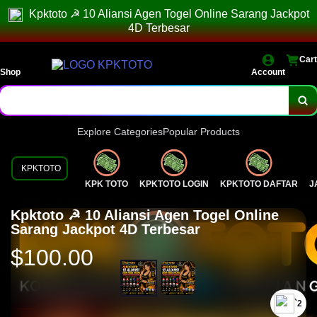
Kpktoto ☭ 10 Aliansi Agen Togel Online Sarang Jackpot
4D Terbesar
Cart
Shop
Account
Explore Categories
Popular Products
KPKTOTO
KPK TOTO
KPKTOTO LOGIN
KPKTOTO DAFTAR
J
Kpktoto ☭ 10 Aliansi Agen Togel Online
Sarang Jackpot 4D Terbesar
$100.00
`2