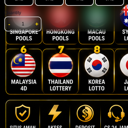
Quantity
-
+